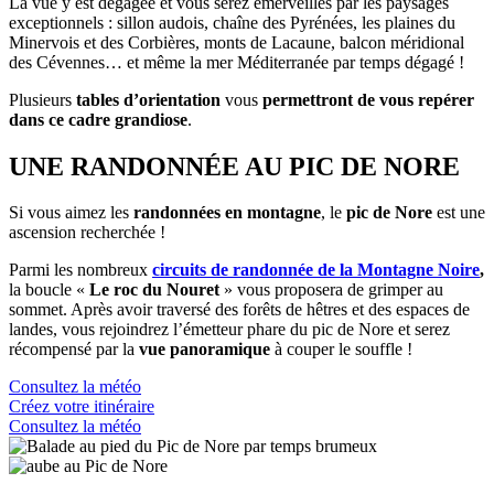
La vue y est dégagée et vous serez émerveillés par les paysages
exceptionnels : sillon audois, chaîne des Pyrénées, les plaines du
Minervois et des Corbières, monts de Lacaune, balcon méridional
des Cévennes… et même la mer Méditerranée par temps dégagé !
Plusieurs
tables d’orientation
vous
permettront de vous repérer
dans ce cadre grandiose
.
UNE RANDONNÉE AU PIC DE NORE
Si vous aimez les
randonnées en montagne
, le
pic de Nore
est une
ascension recherchée !
Parmi les nombreux
circuits de randonnée de la Montagne Noire
,
la boucle «
Le roc du Nouret
»
vous proposera de grimper au
sommet. Après avoir traversé des forêts de hêtres et des espaces de
landes, vous rejoindrez l’émetteur phare du pic de Nore et serez
récompensé par la
vue panoramique
à couper le souffle !
Consultez la météo
Créez votre itinéraire
Consultez la météo