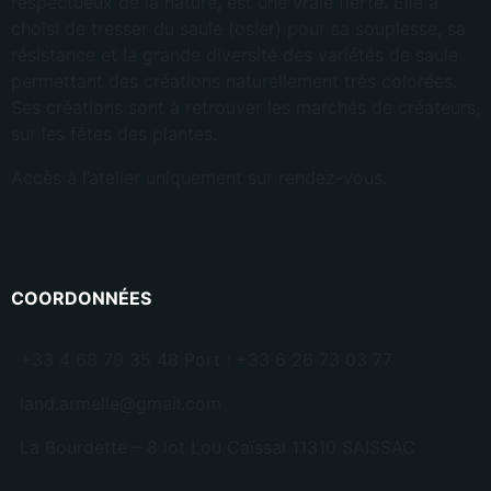
respectueux de la nature, est une vraie fierté. Elle a
choisi de tresser du saule (osier) pour sa souplesse, sa
résistance et la grande diversité des variétés de saule
permettant des créations naturellement très colorées.
Ses créations sont à retrouver les marchés de créateurs,
sur les fêtes des plantes.
Accès à l’atelier uniquement sur rendez-vous.
COORDONNÉES
+33 4 68 79 35 48 Port : +33 6 26 73 03 77
land.armelle@gmail.com
La Bourdette – 8 lot Lou Caïssal 11310 SAISSAC