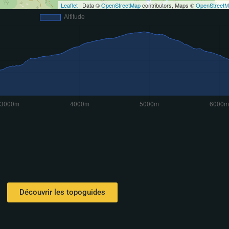
Leaflet
| Data ©
OpenStreetMap
contributors, Maps ©
OpenStreet
Découvrir les topoguides