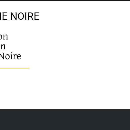
E NOIRE
on
en
Noire