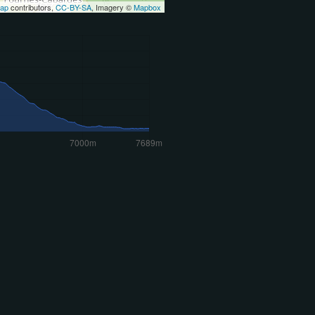
Map
contributors,
CC-BY-SA
, Imagery ©
Mapbox