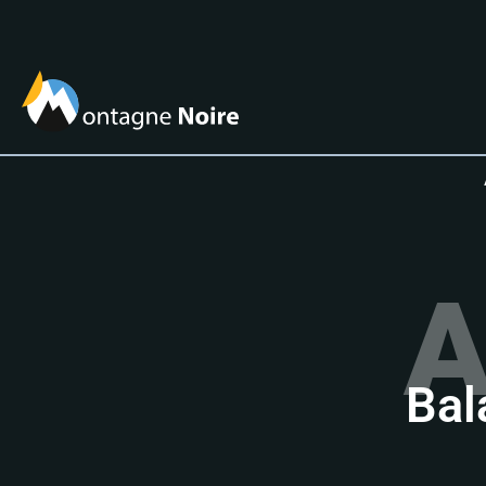
A
Bal