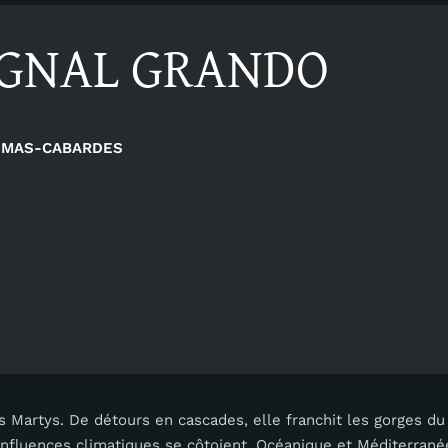
AGNAL GRANDO
MAS-CABARDES
des Martys. De détours en cascades, elle franchit les gorges d
nfluences climatiques se côtoient, Océanique et Méditerrané