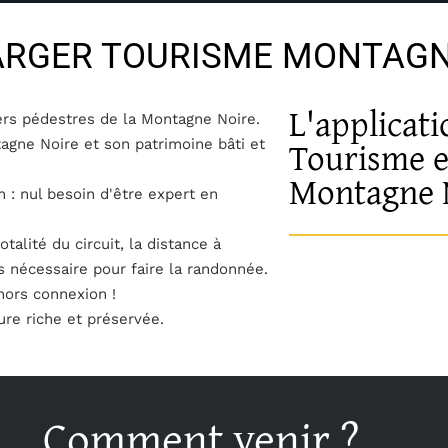
HARGER TOURISME MONTAGN
L'applicati
iers pédestres de la Montagne Noire.
Tourisme 
agne Noire et son patrimoine bâti et
Montagne 
on : nul besoin d'être expert en
talité du circuit, la distance à
ps nécessaire pour faire la randonnée.
 hors connexion !
ure riche et préservée.
Comment venir ?