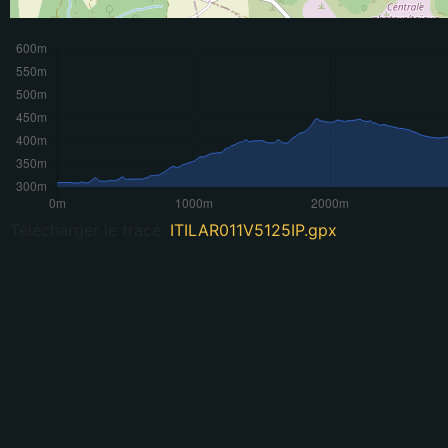
Télécharger le tracé:
ITILAR011V5125IP.gpx