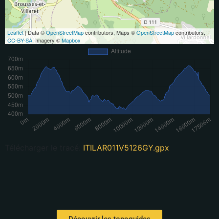
Leaflet
| Data ©
OpenStreetMap
contributors, Maps ©
OpenStreetMap
contributors,
CC-BY-SA
, Imagery ©
Mapbox
Télécharger le tracé:
ITILAR011V5126GY.gpx
Découvrir les topoguides