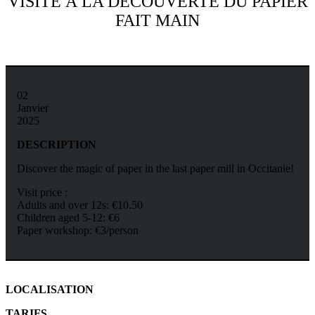
VISITE À LA DÉCOUVERTE DU PAPIER
FAIT MAIN
02
Janvier
2025
DESCRIPTION
Discover the magic of paper in the last paper mill in Occitanie!
Visit price :
Adults and over 12s: €10.50
Children aged 5-12: €6
Paper workshop: €3/person
LOCALISATION
TARIFS