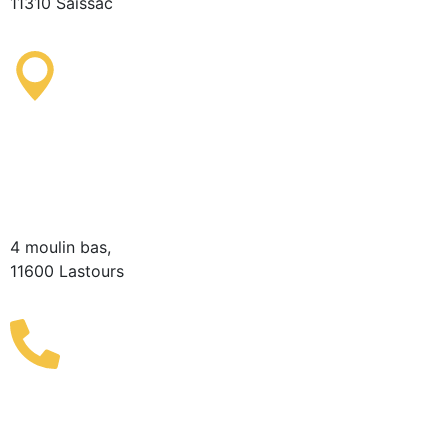
11310 Saissac
Point d'information
Touristique de Lastours
(Saisonnier)
4 moulin bas,
11600 Lastours
+33 (0)4 68 76 64 90