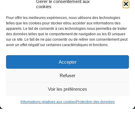
Gérer le consentement aux
durée de treize mois, conformément aux
cookies
recommandations en vigueur.
Pour offrir les meilleures expériences, nous utilisons des technologies
Celles-ci sont susceptibles d’être utilisées
telles que les cookies pour stocker et/ou accéder aux informations des
exclusivement par l’Office Intercommunal de
appareils. Le fait de consentir à ces technologies nous permettra de traiter
des données telles que le comportement de navigation ou les ID uniques
Tourisme de la Montagne Noire, elles ne sont
sur ce site. Le fait de ne pas consentir ou de retirer son consentement peut
ni cédées, ni louées à des tiers.
avoir un effet négatif sur certaines caractéristiques et fonctions.
Les informations recueillies font l’objet d’un
Accepter
traitement informatique destiné à permettre
le suivi des échanges privés entre
Refuser
l’internaute et les collaborateurs de l’Office
Intercommunal de Tourisme de la Montagne
Voir les préférences
Noire, et peuvent être utilisées à des fins
informatives et commerciales.
Informations relatives aux cookies
Protection des données
Seuls y ont accès les collaborateurs de
l’Office Intercommunal de Tourisme de la
Montagne Noire.