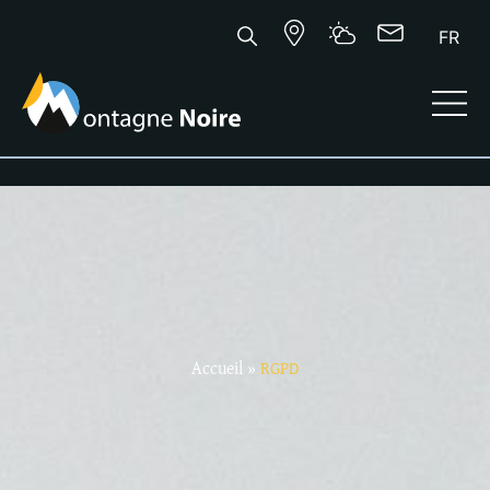
FR
Accueil
»
RGPD