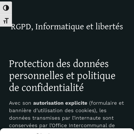
Passer en contraste élevé
Changer la taille de la police
RGPD, Informatique et libertés
Protection des données
personnelles et politique
de confidentialité
Avec son
autorisation explicite
(formulaire et
bannière d’utilisation des cookies), les
données transmises par l’internaute sont
conservées par l’Office Intercommunal de
Tourisme de la Montagne Noire pour une