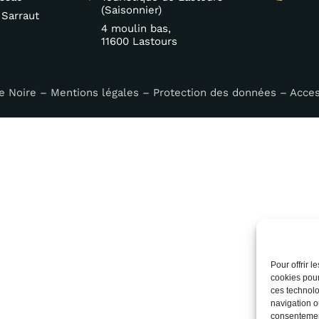
(Saisonnier)
 Sarraut
4 moulin bas,
11600 Lastours
e Noire –
Mentions légales
–
Protection des données
–
Acces
Pour offrir 
cookies pour
ces technolo
navigation ou
consentement