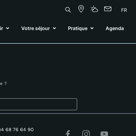
FR
ir
Votre séjour
Pratique
Agenda
he ?
)4 68 76 64 90