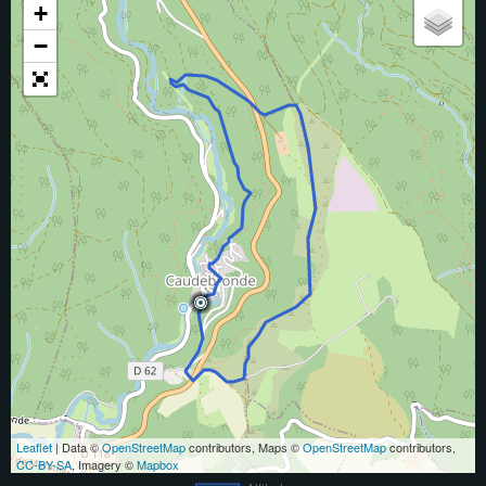
+
−
Leaflet
| Data ©
OpenStreetMap
contributors, Maps ©
OpenStreetMap
contributors,
CC-BY-SA
, Imagery ©
Mapbox