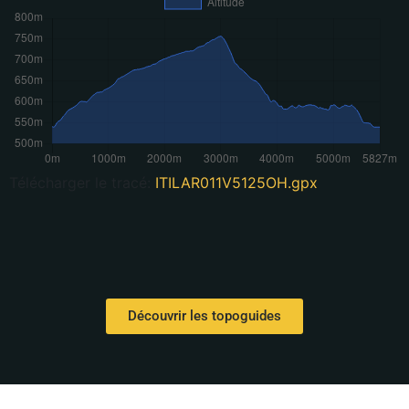
Télécharger le tracé:
ITILAR011V5125OH.gpx
Découvrir les topoguides