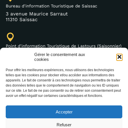
Bureau d'information Touristique de Saissac
3 avenue Maurice Sarraut
11310 Saissac
Point d'information Touristique de Lastours (Saisonnier)
4 moulin bas,
Gérer le consentement aux
11600 Lastours
cookies
Pour offrir les meilleures expériences, nous utilisons des technologies
telles que les cookies pour stocker et/ou accéder aux informations des
appareils. Le fait de consentir à ces technologies nous permettra de traiter
+33 (0)4 68 76 64 90
des données telles que le comportement de navigation ou les ID uniques
sur ce site. Le fait de ne pas consentir ou de retirer son consentement peut
avoir un effet négatif sur certaines caractéristiques et fonctions.
Accepter
Refuser