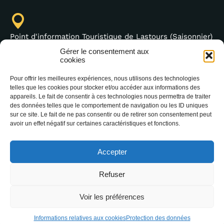
Point d'information Touristique de Lastours (Saisonnier)
4 moulin bas,
Gérer le consentement aux
11600 Lastours
cookies
Pour offrir les meilleures expériences, nous utilisons des technologies
telles que les cookies pour stocker et/ou accéder aux informations des
appareils. Le fait de consentir à ces technologies nous permettra de traiter
+33 (0)4 68 76 64 90
des données telles que le comportement de navigation ou les ID uniques
sur ce site. Le fait de ne pas consentir ou de retirer son consentement peut
avoir un effet négatif sur certaines caractéristiques et fonctions.
Accepter
Refuser
2026 Office Intercommunal de Tourisme de la
Montagne Noire –
Mentions légales
–
Protection
Voir les préférences
des données
–
Accessibilité : non conforme
–
Communiquer un événement
Informations relatives aux cookies
Protection des données