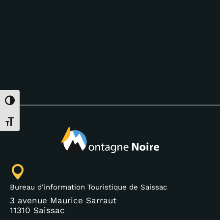
Passer en contraste élevé
Changer la taille de la police
Bureau d'information Touristique de Saissac
3 avenue Maurice Sarraut
11310 Saissac