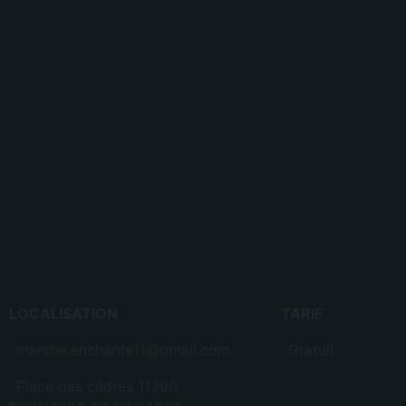
LOCALISATION
TARIF
marche.enchante11@gmail.com
Gratuit
Place des cèdres 11390