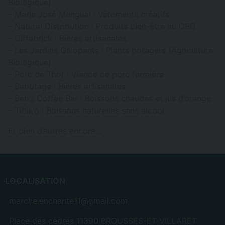
Biologique)
– Marie José Mengual : Vêtements créatifs
– Natural Distribution : Produits bien-être au CBD
– Olffabrick : Bières artisanales
– Les Jardins Galopants : Plants potagers (Agriculture
Biologique)
– Porc de Thor : Viande de porc fermière
– Sabotage : Bières artisanales
– Seb’s Coffee Bar : Boissons chaudes et jus d’orange
– Tibik’o : Boissons naturelles sans alcool
Et bien d’autres encore…
LOCALISATION
marche.enchante11@gmail.com
Place des cèdres 11390 BROUSSES-ET-VILLARET