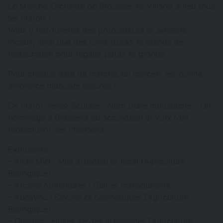
Le Marché Enchanté de Brousses-et-Villaret a lieu tous
les mardis !
Vous y retrouverez des producteurs et artisans
locaux, ainsi que des food-trucks et stands de
restauration pour régaler petits et grands.
Pour chaque date de marché, un concert est donné :
ambiance musicale assurée !
Ce mardi, venez écouter : Nom d’une moustache – Un
hommage à Brassens où accordéon et voix font
redécouvrir ses chansons.
Exposants :
– Alchi Miel : Miel artisanal et local (Agriculture
Biologique)
– Arcane Adventures : Cuir et maroquinerie
– Aucayou : Savons et cosmétiques (Agriculture
Biologique)
– Oléotop : Huiles verges artisanales (Agriculture