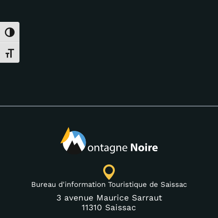
Passer en contraste élevé
Changer la taille de la police
Bureau d'information Touristique de Saissac
3 avenue Maurice Sarraut
11310 Saissac