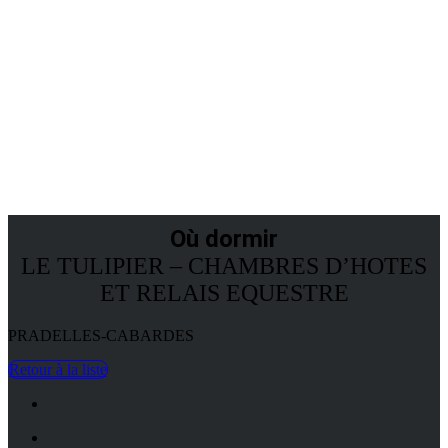
OÙ DORMIR
Où dormir
LE TULIPIER – CHAMBRES D’HOTES
ET RELAIS EQUESTRE
PRADELLES-CABARDES
Retour à la liste