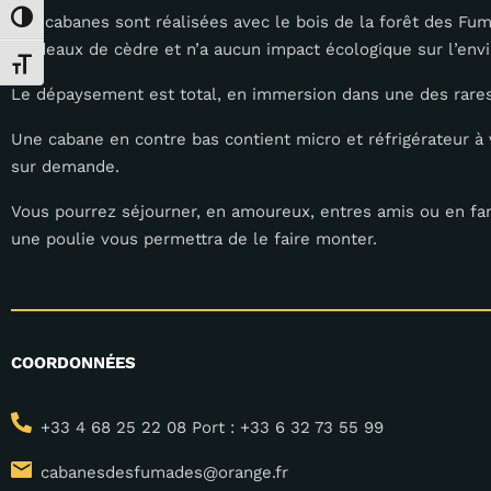
Les cabanes sont réalisées avec le bois de la forêt des Fum
Passer en contraste élevé
bardeaux de cèdre et n’a aucun impact écologique sur l’env
Changer la taille de la police
Le dépaysement est total, en immersion dans une des rares
Une cabane en contre bas contient micro et réfrigérateur à 
sur demande.
Vous pourrez séjourner, en amoureux, entres amis ou en fam
une poulie vous permettra de le faire monter.
COORDONNÉES
+33 4 68 25 22 08 Port : +33 6 32 73 55 99
cabanesdesfumades@orange.fr