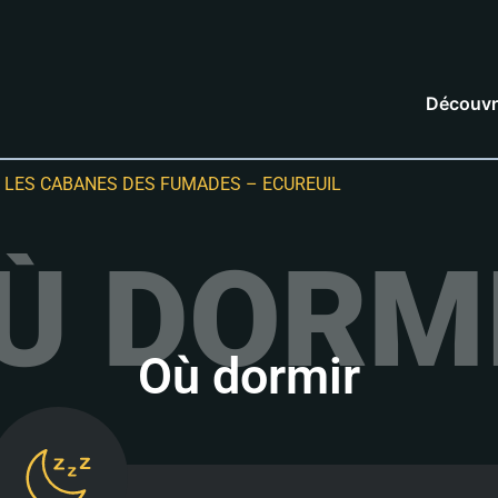
Découvr
»
LES CABANES DES FUMADES – ECUREUIL
Ù DORM
Où dormir