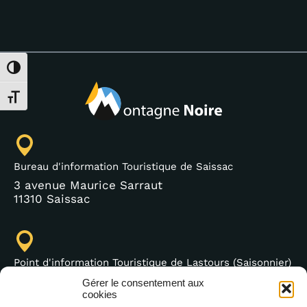
Passer en contraste élevé
Changer la taille de la police
Bureau d'information Touristique de Saissac
3 avenue Maurice Sarraut
11310 Saissac
Point d'information Touristique de Lastours (Saisonnier)
4 moulin bas,
Gérer le consentement aux
11600 Lastours
cookies