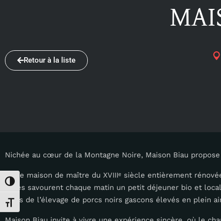
MAI
Retour à la liste
Nichée au cœur de la Montagne Noire, Maison Biau propose u
Cette maison de maître du XVIIIᵉ siècle entièrement rénovée
Passer en contraste élevé
hôtes savourent chaque matin un petit déjeuner bio et local 
issus de l’élevage de porcs noirs gascons élevés en plein air
Changer la taille de la police
Maison Biau invite à vivre une expérience sincère, où le cha