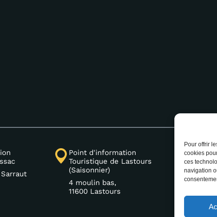
Pour offrir 
ion
Point d'information
+33 (0
cookies pour
issac
Touristique de Lastours
ces technolo
(Saisonnier)
navigation ou
 Sarraut
consentement
4 moulin bas,
11600 Lastours
Ac