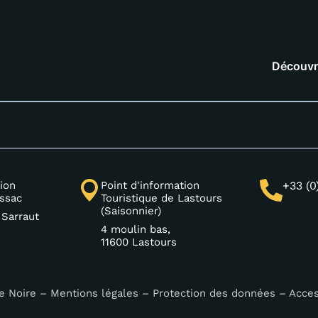
Découvr
ion
Point d'information
+33 (0
issac
Touristique de Lastours
(Saisonnier)
 Sarraut
4 moulin bas,
11600 Lastours
e Noire –
Mentions légales
–
Protection des données
–
Acces