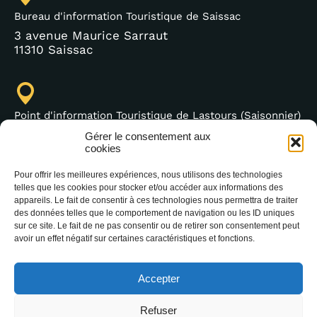
Bureau d'information Touristique de Saissac
3 avenue Maurice Sarraut
11310 Saissac
Point d'information Touristique de Lastours (Saisonnier)
4 moulin bas,
Gérer le consentement aux
11600 Lastours
cookies
Pour offrir les meilleures expériences, nous utilisons des technologies
telles que les cookies pour stocker et/ou accéder aux informations des
appareils. Le fait de consentir à ces technologies nous permettra de traiter
des données telles que le comportement de navigation ou les ID uniques
+33 (0)4 68 76 64 90
sur ce site. Le fait de ne pas consentir ou de retirer son consentement peut
avoir un effet négatif sur certaines caractéristiques et fonctions.
Accepter
Refuser