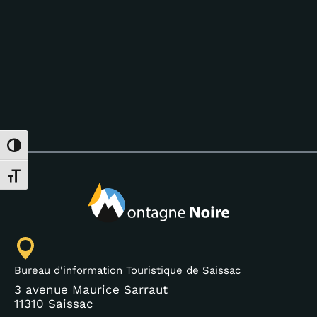
Passer en contraste élevé
Changer la taille de la police
Bureau d'information Touristique de Saissac
3 avenue Maurice Sarraut
11310 Saissac