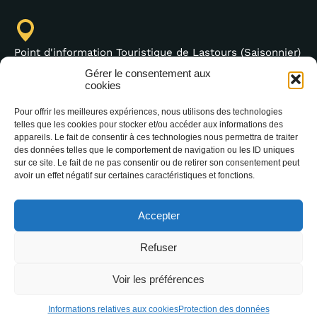
Point d'information Touristique de Lastours (Saisonnier)
4 moulin bas,
Gérer le consentement aux
11600 Lastours
cookies
Pour offrir les meilleures expériences, nous utilisons des technologies
telles que les cookies pour stocker et/ou accéder aux informations des
appareils. Le fait de consentir à ces technologies nous permettra de traiter
des données telles que le comportement de navigation ou les ID uniques
+33 (0)4 68 76 64 90
sur ce site. Le fait de ne pas consentir ou de retirer son consentement peut
avoir un effet négatif sur certaines caractéristiques et fonctions.
Accepter
Refuser
2026 Office Intercommunal de Tourisme de la
Montagne Noire –
Mentions légales
–
Protection
Voir les préférences
des données
–
Accessibilité : non conforme
–
Communiquer un événement
Informations relatives aux cookies
Protection des données