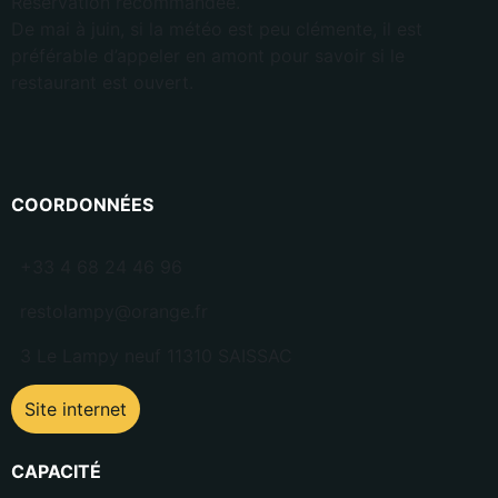
Réservation recommandée.
De mai à juin, si la météo est peu clémente, il est
préférable d’appeler en amont pour savoir si le
restaurant est ouvert.
COORDONNÉES
+33 4 68 24 46 96
restolampy@orange.fr
3 Le Lampy neuf 11310 SAISSAC
Site internet
CAPACITÉ