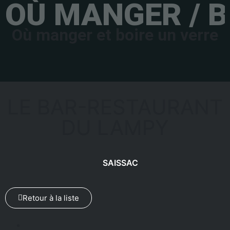
OÙ MANGER / B
Où manger et boire un verre
LE BAR-RESTAURANT
DU LAMPY
SAISSAC
Retour à la liste