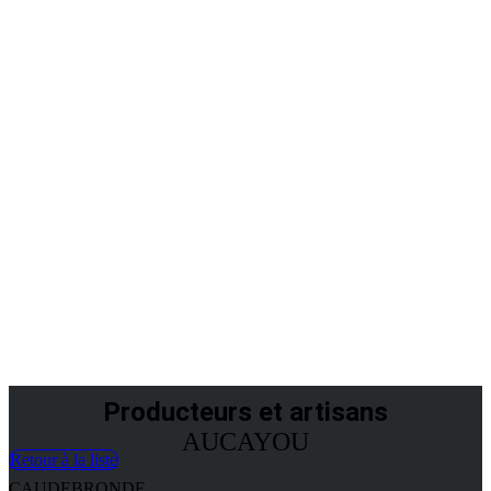
PRODUCTEURS
ET ARTISANS
Producteurs et artisans
AUCAYOU
Retour à la liste
CAUDEBRONDE