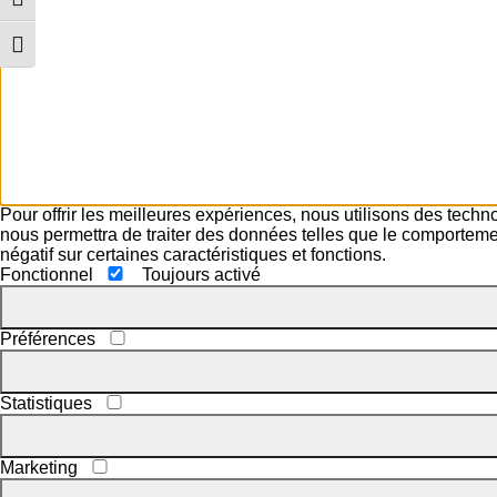
Passer en contraste élevé
Changer la taille de la police
Pour offrir les meilleures expériences, nous utilisons des techn
nous permettra de traiter des données telles que le comportement
négatif sur certaines caractéristiques et fonctions.
Fonctionnel
Toujours activé
Préférences
Statistiques
Marketing