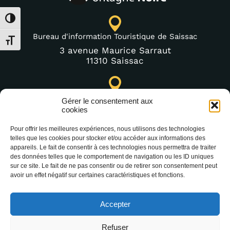
Passer en contraste élevé
Bureau d'information Touristique de Saissac
Changer la taille de la police
3 avenue Maurice Sarraut
11310 Saissac
Point d'information Touristique de Lastours (Saisonnier)
Gérer le consentement aux
cookies
4 moulin bas,
11600 Lastours
Pour offrir les meilleures expériences, nous utilisons des technologies
telles que les cookies pour stocker et/ou accéder aux informations des
appareils. Le fait de consentir à ces technologies nous permettra de traiter
des données telles que le comportement de navigation ou les ID uniques
+33 (0)4 68 76 64 90
sur ce site. Le fait de ne pas consentir ou de retirer son consentement peut
avoir un effet négatif sur certaines caractéristiques et fonctions.
Accepter
Refuser