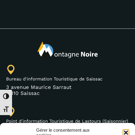
Bureau d'information Touristique de Saissac
3 avenue Maurice Sarraut
11310 Saissac
Passer en contraste élevé
Changer la taille de la police
Point d'information Touristique de Lastours (Saisonnier)
4 moulin bas,
Gérer le consentement aux