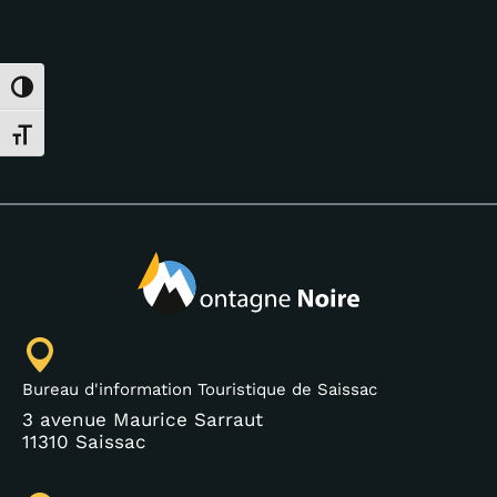
Passer en contraste élevé
Changer la taille de la police
Bureau d'information Touristique de Saissac
3 avenue Maurice Sarraut
11310 Saissac