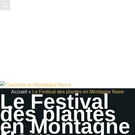
EN
FR
ES
Accueil
»
Le Festival des plantes en Montagne Noire
Le Festival
des plantes
en Montagne