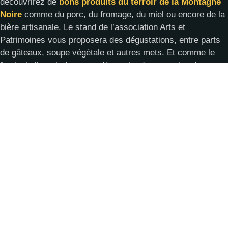
découvrirez de
bons produits du terroir de la Montagne
Noire
comme du porc, du fromage, du miel ou encore de la
bière artisanale. Le stand de l’association Arts et
Patrimoines vous proposera des dégustations, entre parts
de gâteaux, soupe végétale et autres mets. Et comme le
festival s’inscrit dans une démarche de protection de
l’environnement, il n’y a pas de couverts ern plastique :
vous devez apporter, si possible, vos couverts.
Vous repartirez de cette journée avec des souvenirs de
bons moments gourmands, de rencontres enrichissantes et
l’envie de revenir l’année suivante pour profiter de
l’ambiance chaleureuse du festival se fera sentir.
Fontiers-Cabardès, le village qui
vous invite à fêter les plantes