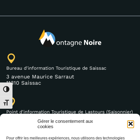
Bureau d'information Touristique de Saissac
3 avenue Maurice Sarraut
11310 Saissac
Passer en contraste élevé
Changer la taille de la police
Point d'information Touristique de Lastours (Saisonnier)
4 moulin bas,
Gérer le consentement aux
11600 Lastours
cookies
Pour offrir les meilleures expériences, nous utilisons des technologies