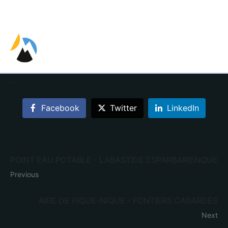
EN
FR
…
Facebook
Twitter
LinkedIn
POINT EAU POTABLE - LABASTIDE ESPARBAIRENQUE
Previous
AIRE DE PIQUE-NIQUE - FONTIERS CABARDÈS
Next