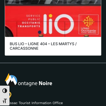
BUS LIO – LIGNE 404 – LES MARTYS /
CARCASSONNE
Toggle High Contrast
Toggle Font size
Saissac Tourist Information Office