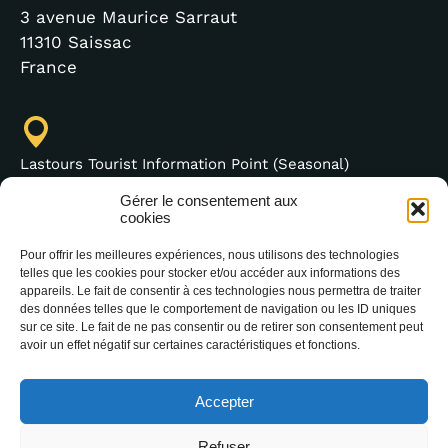
3 avenue Maurice Sarraut
11310 Saissac
France
Lastours Tourist Information Point (Seasonal)
4 moulin bas,
Gérer le consentement aux
11600 Lastours
cookies
France
Pour offrir les meilleures expériences, nous utilisons des technologies
telles que les cookies pour stocker et/ou accéder aux informations des
appareils. Le fait de consentir à ces technologies nous permettra de traiter
des données telles que le comportement de navigation ou les ID uniques
sur ce site. Le fait de ne pas consentir ou de retirer son consentement peut
(+33) 4 68 76 64 90
avoir un effet négatif sur certaines caractéristiques et fonctions.
Accepter
Refuser