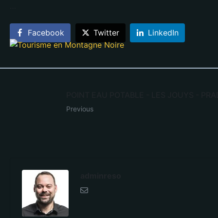
…
Facebook
Twitter
LinkedIn
POINT EAU POTABLE - LES JOUYS - PR
Previous
adminreso