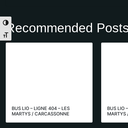
Recommended Post
Toggle High Contrast
Toggle Font size
BUS LIO – LIGNE 404 – LES
BUS LIO –
MARTYS / CARCASSONNE
MARTYS 