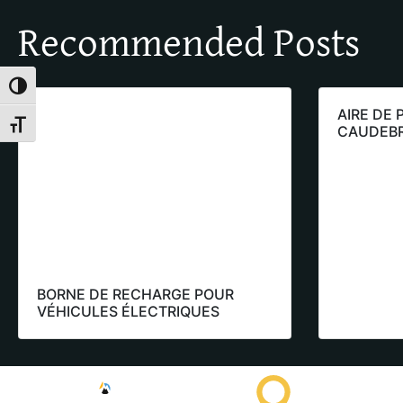
Recommended Posts
Toggle High Contrast
AIRE DE 
Toggle Font size
CAUDEB
BORNE DE RECHARGE POUR
VÉHICULES ÉLECTRIQUES
Saissac