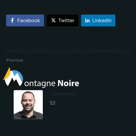
…
Facebook
Twitter
LinkedIn
POINT EAU POTABLE - LABASTIDE ESPARBAIRENQUE
Previous
adminreso