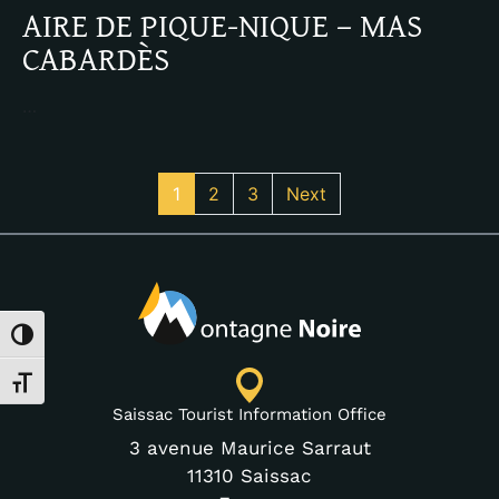
AIRE DE PIQUE-NIQUE – MAS
CABARDÈS
…
1
2
3
Next
Toggle High Contrast
Toggle Font size
Saissac Tourist Information Office
3 avenue Maurice Sarraut
11310 Saissac