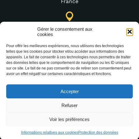
France
Lastours Tourist Information Point (Seasonal)
Gérer le consentement aux
4 moulin bas,
cookies
11600 Lastours
Pour offrir les meilleures expériences, nous utilisons des technologies
France
telles que les cookies pour stocker et/ou accéder aux informations des
appareils. Le fait de consentir à ces technologies nous permettra de traiter
des données telles que le comportement de navigation ou les ID uniques
sur ce site. Le fait de ne pas consentir ou de retirer son consentement peut
(+33) 4 68 76 64 90
avoir un effet négatif sur certaines caractéristiques et fonctions.
Accepter
Refuser
Voir les préférences
2025 Office Intercommunal de Tourisme de la
Montagne Noire –
Legal notice
–
Data protection
Informations relatives aux cookies
Protection des données