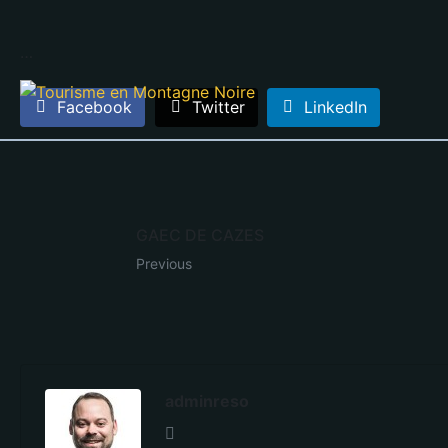
…
Facebook
Twitter
LinkedIn
GAEC DE CAZES
Previous
adminreso