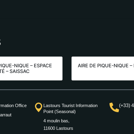
s
PIQUE-NIQUE – ESPACE
AIRE DE PIQUE-NIQUE –
TÉ – SAISSAC
rmation Office
Lastours Tourist Information
(+33) 
Point (Seasonal)
arraut
4 moulin bas,
11600 Lastours