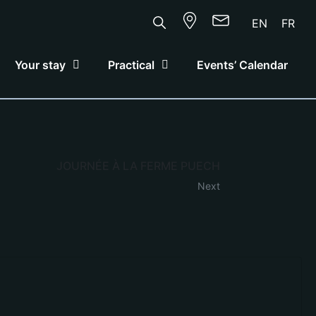
EN
FR
Your stay
Practical
Events’ Calendar
JOURNÉE À LA FERME PUECH
Next