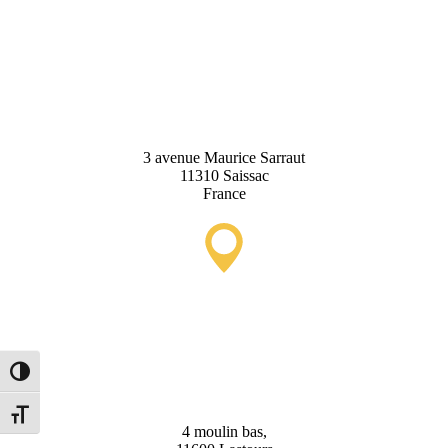
Saissac Tourist Information
Office
3 avenue Maurice Sarraut
11310 Saissac
France
Lastours Tourist Information
Point (Seasonal)
Toggle High Contrast
Toggle Font size
4 moulin bas,