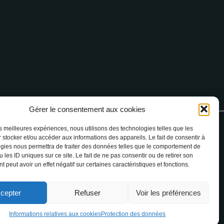
Gérer le consentement aux cookies
les meilleures expériences, nous utilisons des technologies telles que les
)4 68 76 64 90
 stocker et/ou accéder aux informations des appareils. Le fait de consentir à
gies nous permettra de traiter des données telles que le comportement de
 les ID uniques sur ce site. Le fait de ne pas consentir ou de retirer son
 peut avoir un effet négatif sur certaines caractéristiques et fonctions.
cepter
Refuser
Voir les préférences
sibilité : non conforme
–
Communiquer un événement
Informations relatives aux cookies
Protection des données