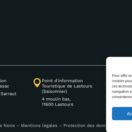
Pour offrir 
ion
Point d'information
+33 (0
cookies pour
issac
Touristique de Lastours
ces technolo
(Saisonnier)
navigation ou
 Sarraut
consentement
4 moulin bas,
11600 Lastours
Ac
e Noire –
Mentions légales
–
Protection des données
–
Acces