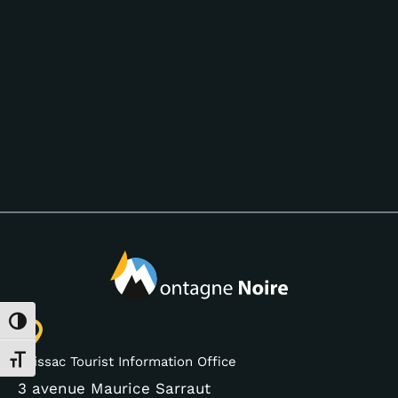
Toggle High Contrast
Saissac Tourist Information Office
Toggle Font size
3 avenue Maurice Sarraut