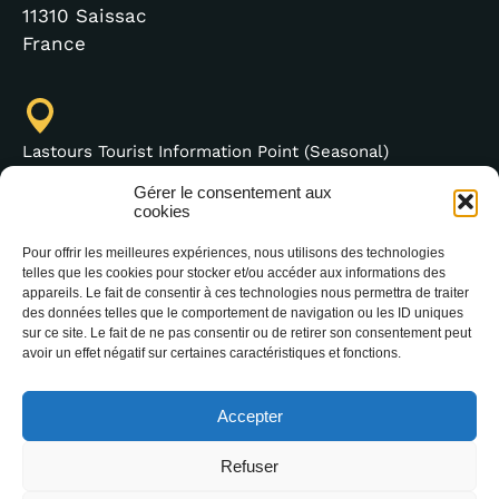
11310 Saissac
France
Lastours Tourist Information Point (Seasonal)
4 moulin bas,
Gérer le consentement aux
cookies
11600 Lastours
France
Pour offrir les meilleures expériences, nous utilisons des technologies
telles que les cookies pour stocker et/ou accéder aux informations des
appareils. Le fait de consentir à ces technologies nous permettra de traiter
des données telles que le comportement de navigation ou les ID uniques
sur ce site. Le fait de ne pas consentir ou de retirer son consentement peut
(+33) 4 68 76 64 90
avoir un effet négatif sur certaines caractéristiques et fonctions.
Accepter
Refuser