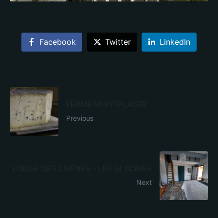
…
Facebook
Twitter
LinkedIn
FERME MONTPLAISIR
Previous
LODGE DES CHÊNES - LES GLYCINES
Next