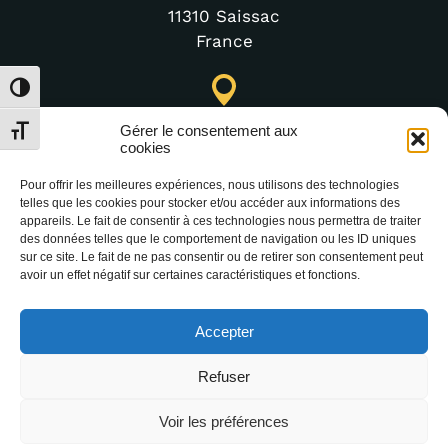
11310 Saissac
France
Toggle High Contrast
Lastours Tourist Information Point (Seasonal)
Gérer le consentement aux
Toggle Font size
4 moulin bas,
cookies
11600 Lastours
Pour offrir les meilleures expériences, nous utilisons des technologies
France
telles que les cookies pour stocker et/ou accéder aux informations des
appareils. Le fait de consentir à ces technologies nous permettra de traiter
des données telles que le comportement de navigation ou les ID uniques
sur ce site. Le fait de ne pas consentir ou de retirer son consentement peut
(+33) 4 68 76 64 90
avoir un effet négatif sur certaines caractéristiques et fonctions.
Accepter
Refuser
Voir les préférences
2025 Office Intercommunal de Tourisme de la
Montagne Noire –
Legal notice
–
Data protection