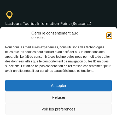
Lastours Tourist Information Point (Seasonal)
4 moulin bas,
Gérer le consentement aux
cookies
11600 Lastours
France
Pour offrir les meilleures expériences, nous utilisons des technologies
telles que les cookies pour stocker et/ou accéder aux informations des
appareils. Le fait de consentir à ces technologies nous permettra de traiter
des données telles que le comportement de navigation ou les ID uniques
sur ce site. Le fait de ne pas consentir ou de retirer son consentement peut
(+33) 4 68 76 64 90
avoir un effet négatif sur certaines caractéristiques et fonctions.
Accepter
Refuser
Voir les préférences
2025 Office Intercommunal de Tourisme de la
Montagne Noire –
Legal notice
–
Data protection