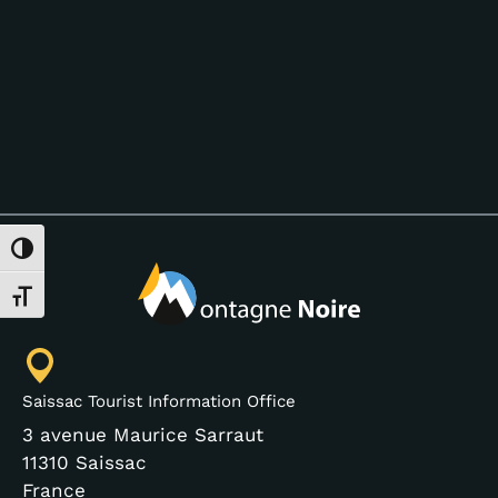
Toggle High Contrast
Toggle Font size
Saissac Tourist Information Office
3 avenue Maurice Sarraut
11310 Saissac
France