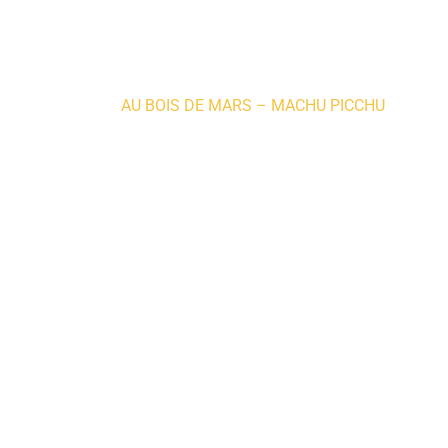
Home
»
AU BOIS DE MARS – MACHU PICCHU
Where to sleep
WHERE 