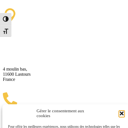
Toggle High Contrast
Toggle Font size
Lastours Tourist Information
Point (Seasonal)
4 moulin bas,
11600 Lastours
France
Gérer le consentement aux
cookies
(+33) 4 68 76 64 90
Pour offrir les meilleures expériences, nous utilisons des technologies telles que les