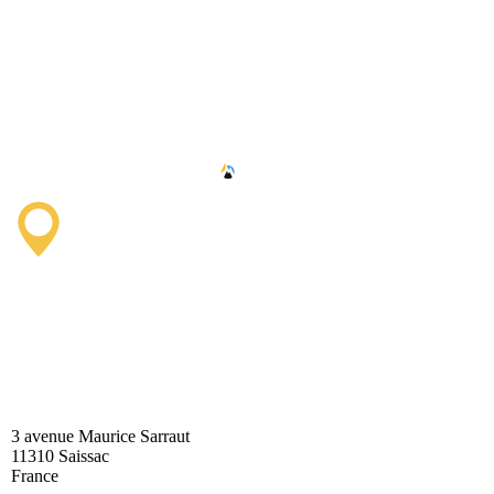
Saissac Tourist Information
Office
3 avenue Maurice Sarraut
11310 Saissac
France