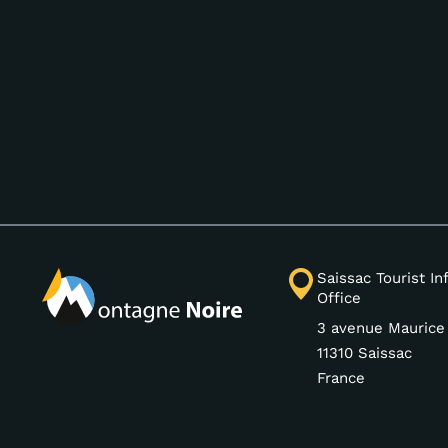
Saissac Tourist I
Office
3 avenue Maurice
11310 Saissac
France