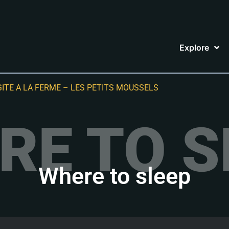
Explore
GITE A LA FERME – LES PETITS MOUSSELS
RE TO S
Where to sleep