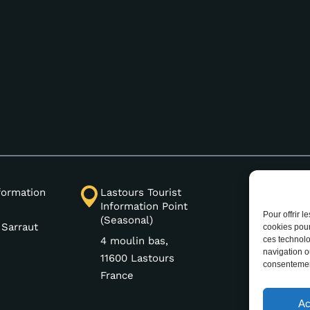
(+33) 
nformation
Lastours Tourist
Information Point
Pour offrir 
(Seasonal)
 Sarraut
cookies pour
4 moulin bas,
ces technolo
navigation ou
11600 Lastours
consentement
France
Ac