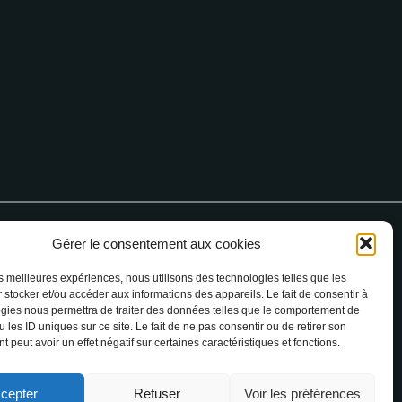
Gérer le consentement aux cookies
4 68 76 64 90
les meilleures expériences, nous utilisons des technologies telles que les
 stocker et/ou accéder aux informations des appareils. Le fait de consentir à
gies nous permettra de traiter des données telles que le comportement de
 les ID uniques sur ce site. Le fait de ne pas consentir ou de retirer son
 peut avoir un effet négatif sur certaines caractéristiques et fonctions.
cepter
Refuser
Voir les préférences