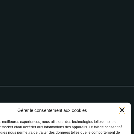
Gérer le consentement aux cookies
 76 64 90
les meilleures expériences, nous utilisons des technologies telles que les
 stocker et/ou accéder aux informations des appareils. Le fait de consentir à
gies nous permettra de traiter des données telles que le comportement de