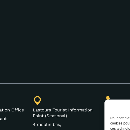
(+33) 4 68
ation Office
Lastours Tourist Information
Point (Seasonal)
aut
Pour offrir 
cookies pour
4 moulin bas,
ces technolo