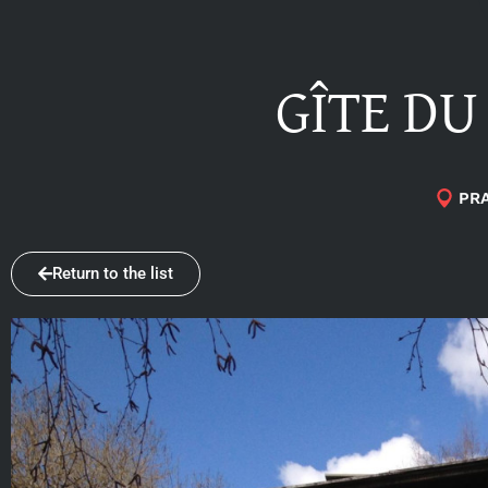
GÎTE DU
PR
Return to the list