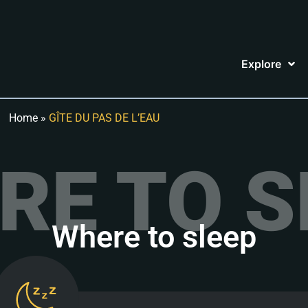
Explore
Home
»
GÎTE DU PAS DE L’EAU
RE TO S
Where to sleep