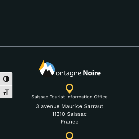
Toggle High Contrast
Toggle Font size
Saissac Tourist Information Office
3 avenue Maurice Sarraut
11310 Saissac
France