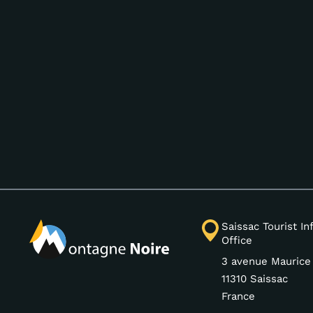
Saissac Tourist I
Office
3 avenue Maurice
11310 Saissac
France