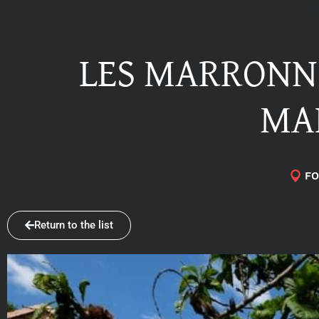
LES MARRONNI
MA
FO
Return to the list