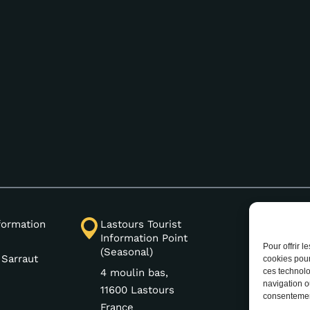
(+33) 
nformation
Lastours Tourist
Information Point
Pour offrir 
(Seasonal)
 Sarraut
cookies pour
ces technolo
4 moulin bas,
navigation ou
11600 Lastours
consentement
France