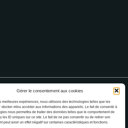
Gérer le consentement aux cookies
4 68 76 64 90
les meilleures expériences, nous utilisons des technologies telles que les
 stocker et/ou accéder aux informations des appareils. Le fait de consentir à
gies nous permettra de traiter des données telles que le comportement de
 les ID uniques sur ce site. Le fait de ne pas consentir ou de retirer son
 peut avoir un effet négatif sur certaines caractéristiques et fonctions.