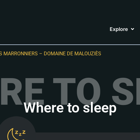
Explore
S MARRONNIERS – DOMAINE DE MALOUZIÈS
RE TO S
Where to sleep