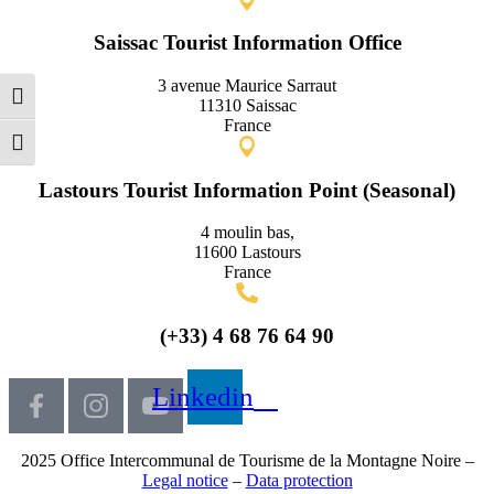
Saissac Tourist Information Office
3 avenue Maurice Sarraut
Toggle High Contrast
11310 Saissac
France
Toggle Font size
Lastours Tourist Information Point (Seasonal)
4 moulin bas,
11600 Lastours
France
(+33) 4 68 76 64 90
Linkedin
2025 Office Intercommunal de Tourisme de la Montagne Noire –
Legal notice
–
Data protection