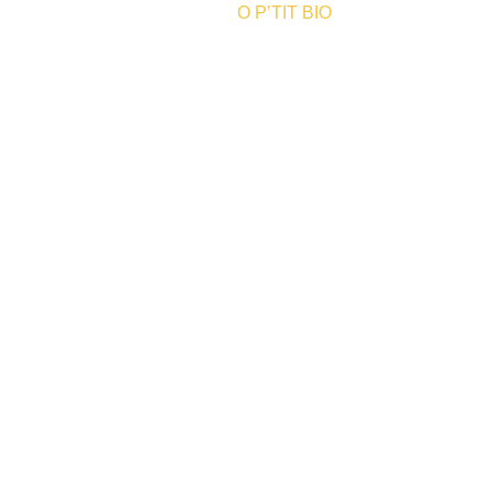
Accueil
»
O P’TIT BIO
Producers and artisans
PRODU