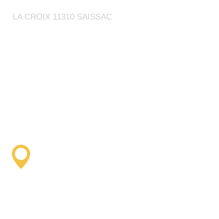
LA CROIX 11310 SAISSAC
Saissac Tourist
Information Office