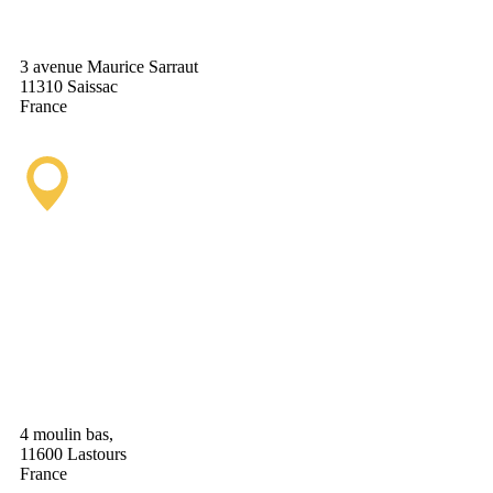
3 avenue Maurice Sarraut
11310 Saissac
France
Lastours Tourist
Information Point
(Seasonal)
4 moulin bas,
11600 Lastours
France