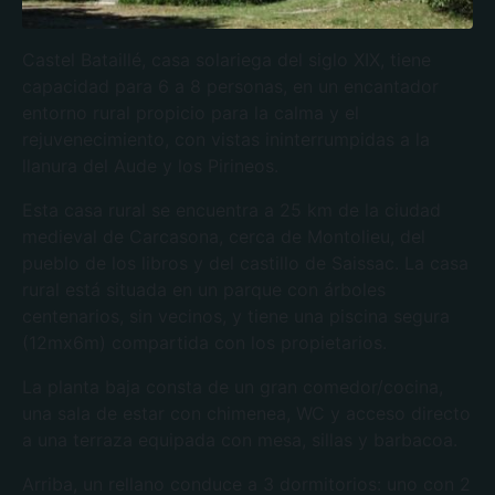
Castel Bataillé, casa solariega del siglo XIX, tiene
capacidad para 6 a 8 personas, en un encantador
entorno rural propicio para la calma y el
rejuvenecimiento, con vistas ininterrumpidas a la
llanura del Aude y los Pirineos.
Esta casa rural se encuentra a 25 km de la ciudad
medieval de Carcasona, cerca de Montolieu, del
pueblo de los libros y del castillo de Saissac. La casa
rural está situada en un parque con árboles
centenarios, sin vecinos, y tiene una piscina segura
(12mx6m) compartida con los propietarios.
La planta baja consta de un gran comedor/cocina,
una sala de estar con chimenea, WC y acceso directo
a una terraza equipada con mesa, sillas y barbacoa.
Arriba, un rellano conduce a 3 dormitorios: uno con 2