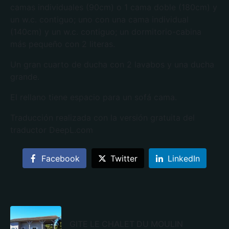
camas individuales (90cm) o 1 cama doble (180cm) y
un w.c. contiguo; uno con una cama individual
(140cm) y un w.c. contiguo; un dormitorio-cabina
más pequeño con 2 literas.
Un gran cuarto de ducha con 2 lavabos y una ducha
grande.
El rellano tiene espacio para un sofá cama.
Traducción realizada con la versión gratuita del
traductor DeepL.com
Facebook
Twitter
LinkedIn
GITE LE CHALET DU MOULIN