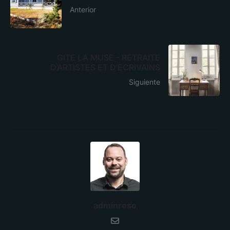
Anterior
GITE LA MUSE - RETRAITE
D’ARTISTES ET D’ECRIVAINS
Siguiente
adminreso