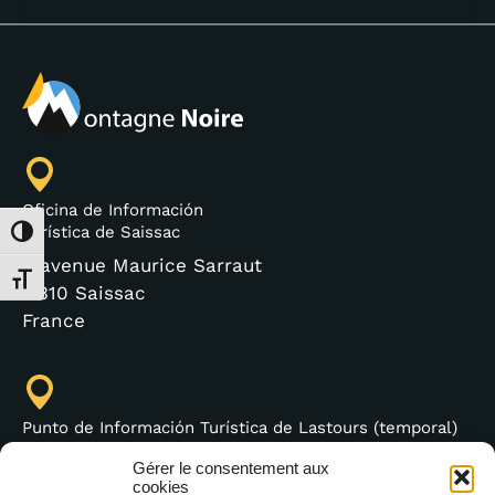
Oficina de Información
Turística de Saissac
Alternar alto contraste
3 avenue Maurice Sarraut
Alternar tamaño de letra
11310 Saissac
France
Punto de Información Turística de Lastours (temporal)
4 moulin bas,
Gérer le consentement aux
cookies
11600 Lastours