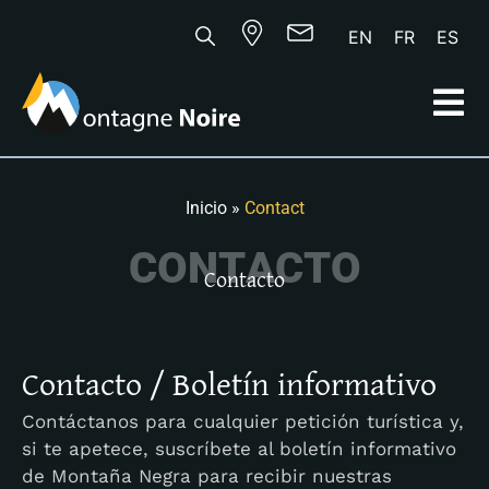
EN
FR
ES
Inicio
»
Contact
C
O
N
T
A
C
T
O
Contacto
Contacto / Boletín informativo
Contáctanos para cualquier petición turística y,
si te apetece, suscríbete al boletín informativo
de Montaña Negra para recibir nuestras