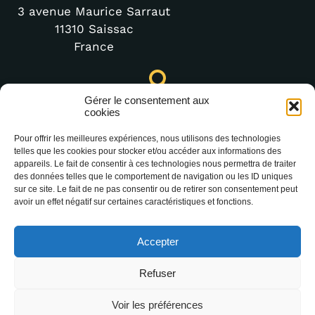
3 avenue Maurice Sarraut
11310 Saissac
France
Punto de Información Turística de Lastours (temporal)
Gérer le consentement aux
cookies
4 moulin bas,
11600 Lastours
Pour offrir les meilleures expériences, nous utilisons des technologies
telles que les cookies pour stocker et/ou accéder aux informations des
appareils. Le fait de consentir à ces technologies nous permettra de traiter
des données telles que le comportement de navigation ou les ID uniques
(+33) 4 68 76 64 90
sur ce site. Le fait de ne pas consentir ou de retirer son consentement peut
avoir un effet négatif sur certaines caractéristiques et fonctions.
Accepter
Refuser
2025 Office Intercommunal de Tourisme de la
Voir les préférences