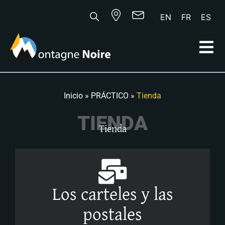
EN
FR
ES
Inicio
»
PRÁCTICO
»
Tienda
T
I
E
N
D
A
Tienda
Los carteles y las
postales