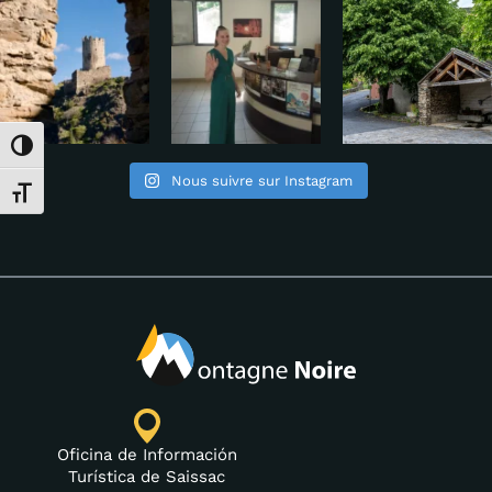
Alternar alto contraste
Nous suivre sur Instagram
Alternar tamaño de letra
Oficina de Información
Turística de Saissac