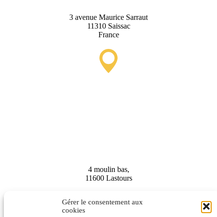
3 avenue Maurice Sarraut
11310 Saissac
France
Punto de Información
Turística de Lastours
(temporal)
4 moulin bas,
11600 Lastours
Gérer le consentement aux
cookies