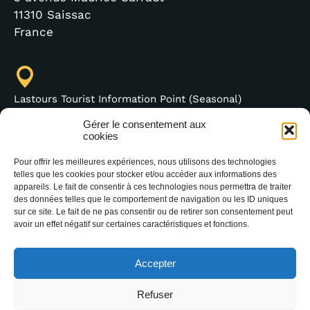
11310 Saissac
France
Lastours Tourist Information Point (Seasonal)
4 moulin bas,
Gérer le consentement aux
11600 Lastours
cookies
France
Pour offrir les meilleures expériences, nous utilisons des technologies
telles que les cookies pour stocker et/ou accéder aux informations des
appareils. Le fait de consentir à ces technologies nous permettra de traiter
des données telles que le comportement de navigation ou les ID uniques
sur ce site. Le fait de ne pas consentir ou de retirer son consentement peut
(+33) 4 68 76 64 90
avoir un effet négatif sur certaines caractéristiques et fonctions.
Accepter
Refuser